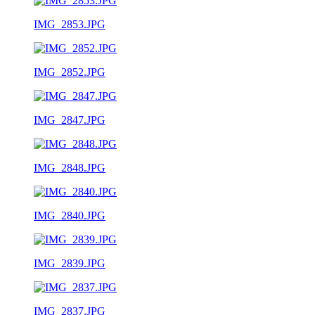
IMG_2853.JPG
IMG_2852.JPG
IMG_2847.JPG
IMG_2848.JPG
IMG_2840.JPG
IMG_2839.JPG
IMG_2837.JPG