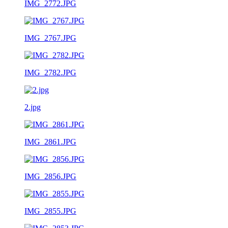
IMG_2772.JPG
IMG_2767.JPG
IMG_2782.JPG
2.jpg
IMG_2861.JPG
IMG_2856.JPG
IMG_2855.JPG