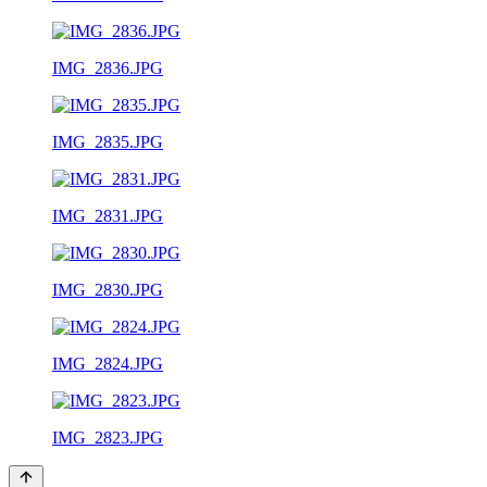
IMG_2836.JPG
IMG_2835.JPG
IMG_2831.JPG
IMG_2830.JPG
IMG_2824.JPG
IMG_2823.JPG