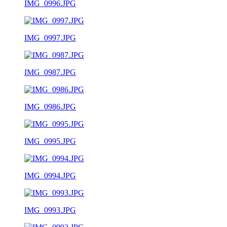
IMG_0996.JPG
IMG_0997.JPG
IMG_0987.JPG
IMG_0986.JPG
IMG_0995.JPG
IMG_0994.JPG
IMG_0993.JPG