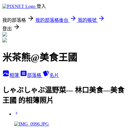
登入
我的部落格
我的部落格後台
我的帳號
登出
米茶熊@美食王國
相簿
部落格
名片
しゃぶしゃぶ温野菜— 林口美食—美食
王國 的相簿照片