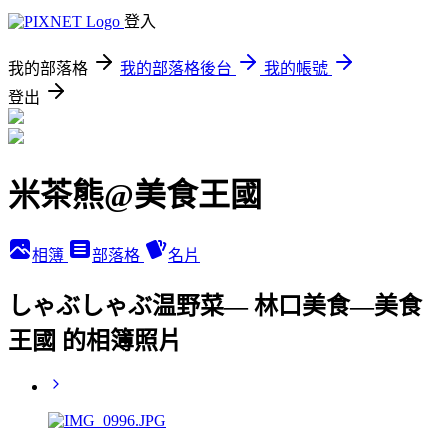
登入
我的部落格
我的部落格後台
我的帳號
登出
米茶熊@美食王國
相簿
部落格
名片
しゃぶしゃぶ温野菜— 林口美食—美食
王國 的相簿照片