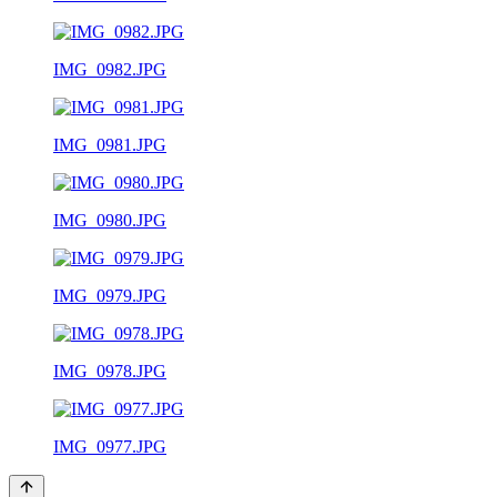
IMG_0982.JPG
IMG_0981.JPG
IMG_0980.JPG
IMG_0979.JPG
IMG_0978.JPG
IMG_0977.JPG