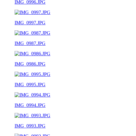
IMG_0996.JPG
IMG_0997.JPG
IMG_0987.JPG
IMG_0986.JPG
IMG_0995.JPG
IMG_0994.JPG
IMG_0993.JPG