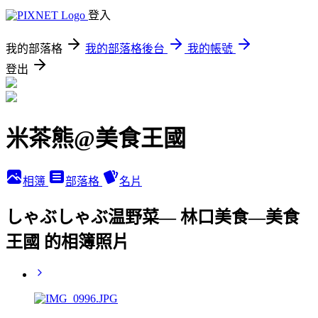
登入
我的部落格
我的部落格後台
我的帳號
登出
米茶熊@美食王國
相簿
部落格
名片
しゃぶしゃぶ温野菜— 林口美食—美食
王國 的相簿照片