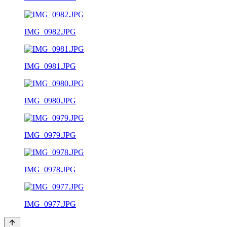
IMG_0982.JPG
IMG_0981.JPG
IMG_0980.JPG
IMG_0979.JPG
IMG_0978.JPG
IMG_0977.JPG