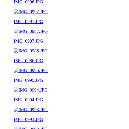
IMG_0996.JPG
IMG_0997.JPG
IMG_0987.JPG
IMG_0986.JPG
IMG_0995.JPG
IMG_0994.JPG
IMG_0993.JPG