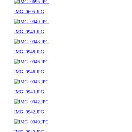
IMG_0695.JPG
IMG_0949.JPG
IMG_0948.JPG
IMG_0946.JPG
IMG_0943.JPG
IMG_0942.JPG
IMG_0940.JPG