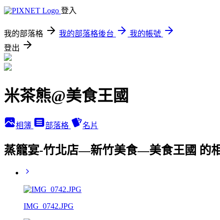
登入
我的部落格
我的部落格後台
我的帳號
登出
米茶熊@美食王國
相簿
部落格
名片
蒸籠宴-竹北店—新竹美食—美食王國 的
IMG_0742.JPG