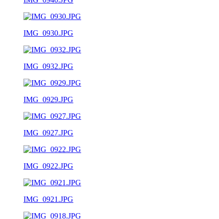
IMG_0930.JPG
IMG_0932.JPG
IMG_0929.JPG
IMG_0927.JPG
IMG_0922.JPG
IMG_0921.JPG