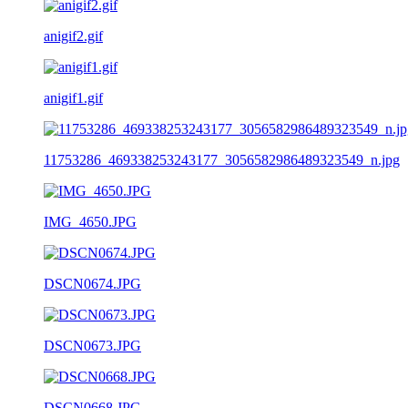
anigif2.gif
anigif1.gif
11753286_469338253243177_3056582986489323549_n.jpg
IMG_4650.JPG
DSCN0674.JPG
DSCN0673.JPG
DSCN0668.JPG