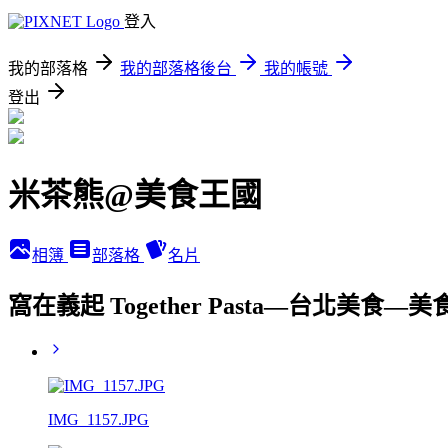
登入
我的部落格
我的部落格後台
我的帳號
登出
米茶熊@美食王國
相簿
部落格
名片
窩在義起 Together Pasta—台北美食
IMG_1157.JPG