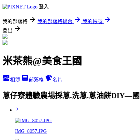
登入
我的部落格
我的部落格後台
我的帳號
登出
米茶熊@美食王國
相簿
部落格
名片
蔥仔寮體驗農場採蔥.洗蔥.蔥油餅DIY—
IMG_8057.JPG