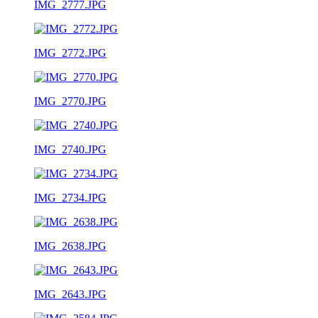
IMG_2777.JPG
IMG_2772.JPG
IMG_2770.JPG
IMG_2740.JPG
IMG_2734.JPG
IMG_2638.JPG
IMG_2643.JPG