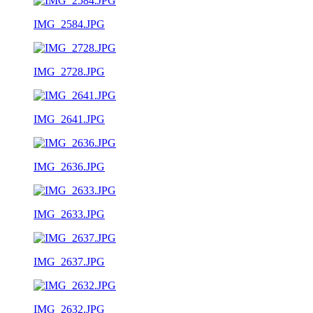
IMG_2584.JPG
IMG_2728.JPG
IMG_2641.JPG
IMG_2636.JPG
IMG_2633.JPG
IMG_2637.JPG
IMG_2632.JPG