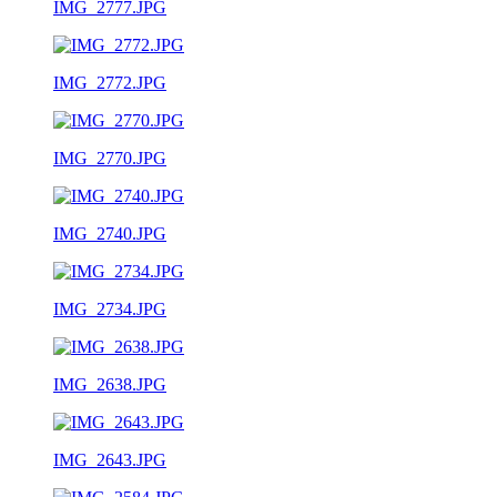
IMG_2777.JPG
IMG_2772.JPG
IMG_2770.JPG
IMG_2740.JPG
IMG_2734.JPG
IMG_2638.JPG
IMG_2643.JPG