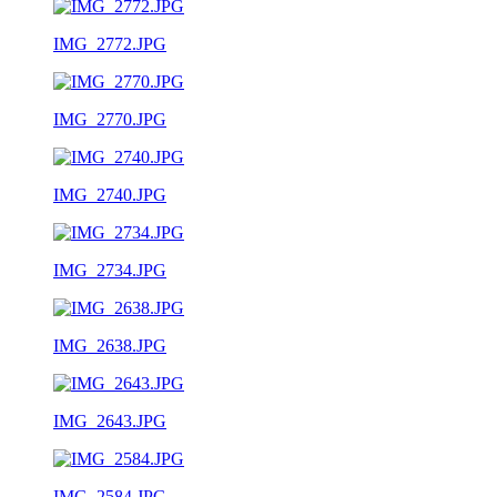
IMG_2772.JPG
IMG_2770.JPG
IMG_2740.JPG
IMG_2734.JPG
IMG_2638.JPG
IMG_2643.JPG
IMG_2584.JPG