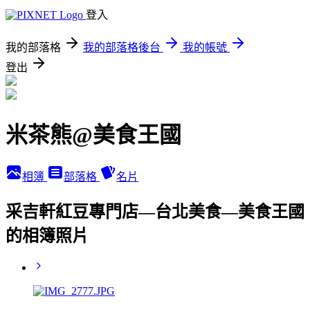
登入
我的部落格
我的部落格後台
我的帳號
登出
米茶熊@美食王國
相簿
部落格
名片
采吉軒紅豆專門店—台北美食—美食王國
的相簿照片