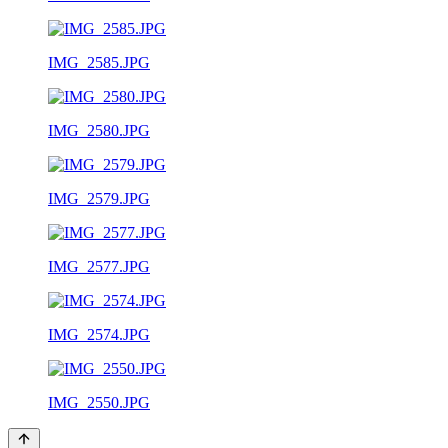
IMG_2585.JPG
IMG_2580.JPG
IMG_2579.JPG
IMG_2577.JPG
IMG_2574.JPG
IMG_2550.JPG