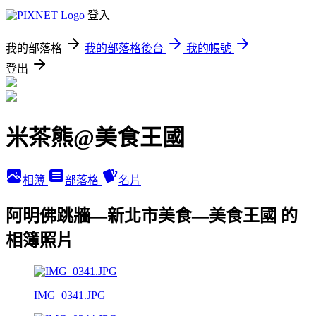
登入
我的部落格
我的部落格後台
我的帳號
登出
米茶熊@美食王國
相簿
部落格
名片
阿明佛跳牆—新北市美食—美食王國 的
相簿照片
IMG_0341.JPG