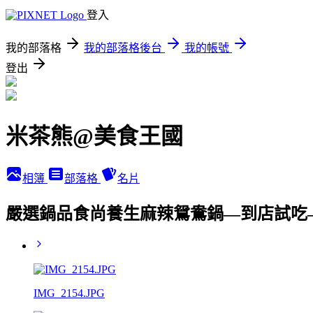
登入
我的部落格
我的部落格後台
我的帳號
登出
米茶熊@美食王國
相簿
部落格
名片
嚴選鍋品食尚養生麻辣鴛鴦鍋—到店試吃
IMG_2154.JPG