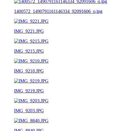
1400572_1490791161146334_92091606_o.jpg
IMG_9221.JPG
IMG_9215.JPG
IMG_9210.JPG
IMG_9219.JPG
IMG_9203.JPG
IMG_8840.JPG