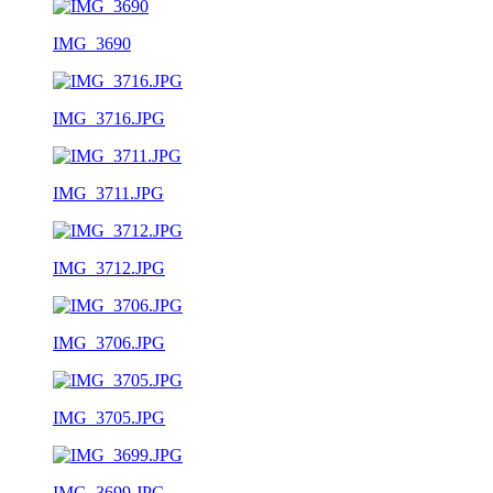
IMG_3690
IMG_3716.JPG
IMG_3711.JPG
IMG_3712.JPG
IMG_3706.JPG
IMG_3705.JPG
IMG_3699.JPG