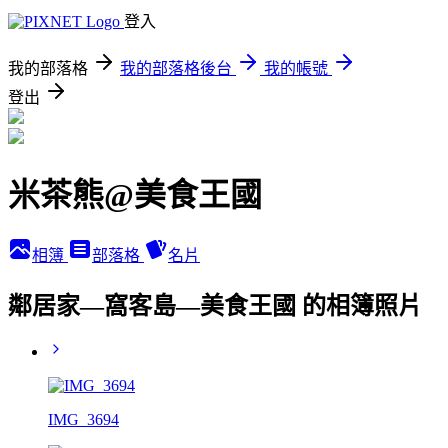
登入
我的部落格
我的部落格後台
我的帳號
登出
米茶熊@美食王國
相簿
部落格
名片
鄰居家—窩客島—美食王國 的相簿照片
IMG_3694