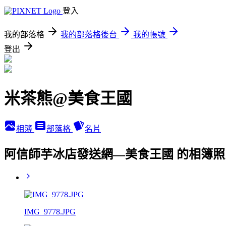
登入
我的部落格
我的部落格後台
我的帳號
登出
米茶熊@美食王國
相簿
部落格
名片
阿信師芋冰店發送網—美食王國 的相簿照
IMG_9778.JPG