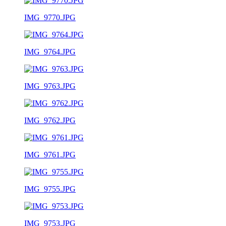
IMG_9770.JPG
IMG_9764.JPG
IMG_9763.JPG
IMG_9762.JPG
IMG_9761.JPG
IMG_9755.JPG
IMG_9753.JPG