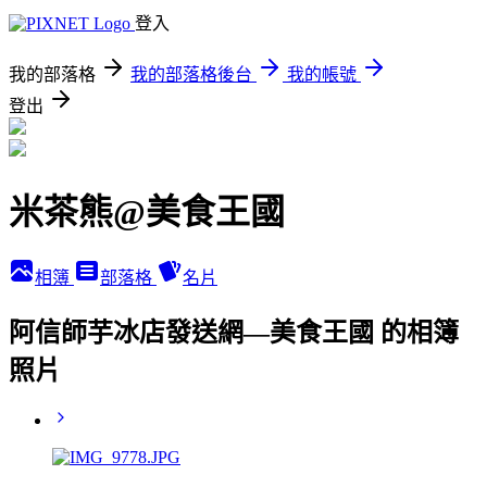
登入
我的部落格
我的部落格後台
我的帳號
登出
米茶熊@美食王國
相簿
部落格
名片
阿信師芋冰店發送網—美食王國 的相簿
照片