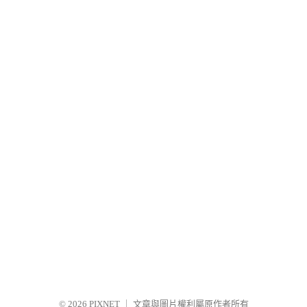
© 2026
PIXNET
｜
文章與圖片權利屬原作者所有