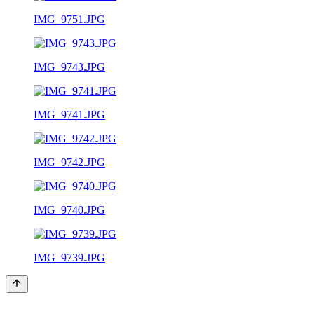
IMG_9751.JPG
IMG_9743.JPG
IMG_9741.JPG
IMG_9742.JPG
IMG_9740.JPG
IMG_9739.JPG