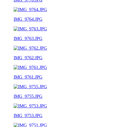
IMG_9764.JPG
IMG_9763.JPG
IMG_9762.JPG
IMG_9761.JPG
IMG_9755.JPG
IMG_9753.JPG